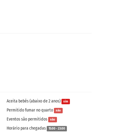
Aceita bebês (abaixo de 2 anos)
sim
Permitido fumar no quarto
não
Eventos são permitidos
não
Horário para chegadas
15:00 - 23:00