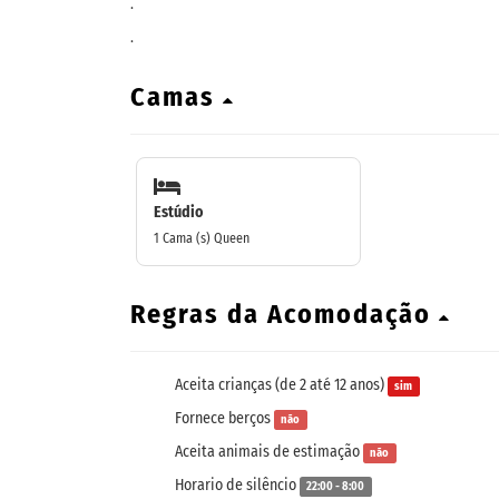
.
.
Camas
Estúdio
1 Cama (s) Queen
Regras da Acomodação
Aceita crianças (de 2 até 12 anos)
sim
Fornece berços
não
Aceita animais de estimação
não
Horario de silêncio
22:00 - 8:00