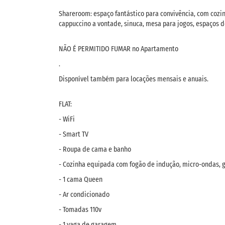
Shareroom: espaço fantástico para convivência, com cozi
cappuccino a vontade, sinuca, mesa para jogos, espaços 
NÃO É PERMITIDO FUMAR no Apartamento
.
Disponível também para locações mensais e anuais.
FLAT:
- WiFi
- Smart TV
- Roupa de cama e banho
- Cozinha equipada com fogão de indução, micro-ondas, ge
- 1 cama Queen
- Ar condicionado
- Tomadas 110v
- 1 vaga de garagem