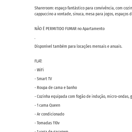
Shareroom: espaço fantástico para convivência, com cozi
cappuccino a vontade, sinuca, mesa para jogos, espaços 
NÃO É PERMITIDO FUMAR no Apartamento
.
Disponível também para locações mensais e anuais.
FLAT:
- WiFi
- Smart TV
- Roupa de cama e banho
- Cozinha equipada com fogão de indução, micro-ondas, ge
- 1 cama Queen
- Ar condicionado
- Tomadas 110v
- 1 vaga de garagem