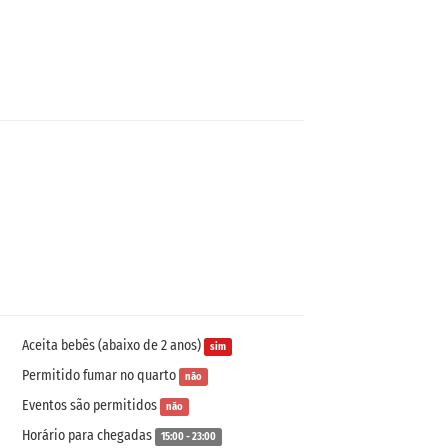
Aceita bebês (abaixo de 2 anos)
sim
Permitido fumar no quarto
não
Eventos são permitidos
não
Horário para chegadas
15:00 - 23:00